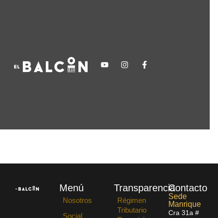
Menú
Transparencia
Contacto
Sede
Nosotros
Régimen
Manrique
Tributario
Cra 31a #
Social